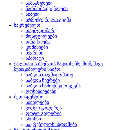
სამსახურები
წარმომადგენლები
აიპები
სტრუქტურული გეგმა
საკრებულო
თავმჯდომარე
მოადგილეები
ფრაქციები
კომისიები
წევრები
აპარატი
ქალთა და ბავშვთა საკითხებზე მომუშავე
მუნიციპალური საბჭო
საბჭოს თავმჯდომარე
საბჭოს წევრები
საბჭოს სამოქმედო გეგმა
ღონისძიებები
მედიაცენტრი
სიახლეები
ვიდეო გალერეა
ფოტო გალერეა
ანონსი
საკრებულოს სხდომები
საჯარო ინფორმაცია