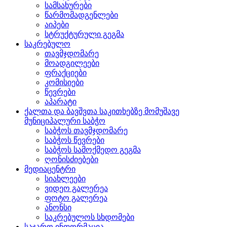
სამსახურები
წარმომადგენლები
აიპები
სტრუქტურული გეგმა
საკრებულო
თავმჯდომარე
მოადგილეები
ფრაქციები
კომისიები
წევრები
აპარატი
ქალთა და ბავშვთა საკითხებზე მომუშავე
მუნიციპალური საბჭო
საბჭოს თავმჯდომარე
საბჭოს წევრები
საბჭოს სამოქმედო გეგმა
ღონისძიებები
მედიაცენტრი
სიახლეები
ვიდეო გალერეა
ფოტო გალერეა
ანონსი
საკრებულოს სხდომები
საჯარო ინფორმაცია