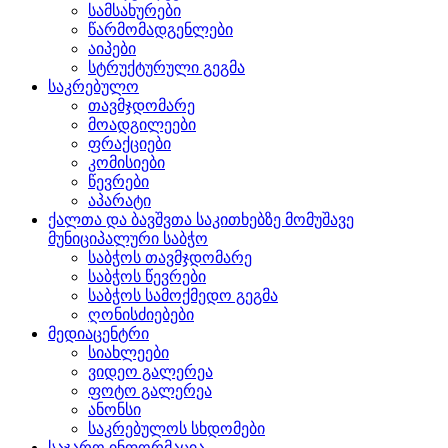
სამსახურები
წარმომადგენლები
აიპები
სტრუქტურული გეგმა
საკრებულო
თავმჯდომარე
მოადგილეები
ფრაქციები
კომისიები
წევრები
აპარატი
ქალთა და ბავშვთა საკითხებზე მომუშავე
მუნიციპალური საბჭო
საბჭოს თავმჯდომარე
საბჭოს წევრები
საბჭოს სამოქმედო გეგმა
ღონისძიებები
მედიაცენტრი
სიახლეები
ვიდეო გალერეა
ფოტო გალერეა
ანონსი
საკრებულოს სხდომები
საჯარო ინფორმაცია