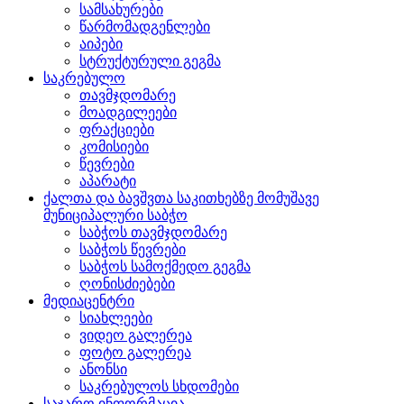
სამსახურები
წარმომადგენლები
აიპები
სტრუქტურული გეგმა
საკრებულო
თავმჯდომარე
მოადგილეები
ფრაქციები
კომისიები
წევრები
აპარატი
ქალთა და ბავშვთა საკითხებზე მომუშავე
მუნიციპალური საბჭო
საბჭოს თავმჯდომარე
საბჭოს წევრები
საბჭოს სამოქმედო გეგმა
ღონისძიებები
მედიაცენტრი
სიახლეები
ვიდეო გალერეა
ფოტო გალერეა
ანონსი
საკრებულოს სხდომები
საჯარო ინფორმაცია