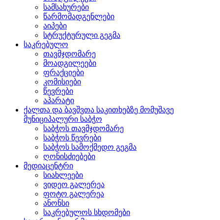
სამსახურები
წარმომადგენლები
აიპები
სტრუქტურული გეგმა
საკრებულო
თავმჯდომარე
მოადგილეები
ფრაქციები
კომისიები
წევრები
აპარატი
ქალთა და ბავშვთა საკითხებზე მომუშავე
მუნიციპალური საბჭო
საბჭოს თავმჯდომარე
საბჭოს წევრები
საბჭოს სამოქმედო გეგმა
ღონისძიებები
მედიაცენტრი
სიახლეები
ვიდეო გალერეა
ფოტო გალერეა
ანონსი
საკრებულოს სხდომები