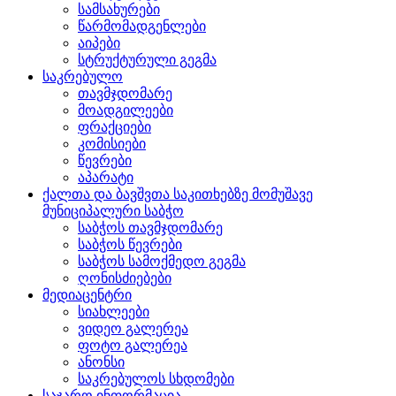
სამსახურები
წარმომადგენლები
აიპები
სტრუქტურული გეგმა
საკრებულო
თავმჯდომარე
მოადგილეები
ფრაქციები
კომისიები
წევრები
აპარატი
ქალთა და ბავშვთა საკითხებზე მომუშავე
მუნიციპალური საბჭო
საბჭოს თავმჯდომარე
საბჭოს წევრები
საბჭოს სამოქმედო გეგმა
ღონისძიებები
მედიაცენტრი
სიახლეები
ვიდეო გალერეა
ფოტო გალერეა
ანონსი
საკრებულოს სხდომები
საჯარო ინფორმაცია